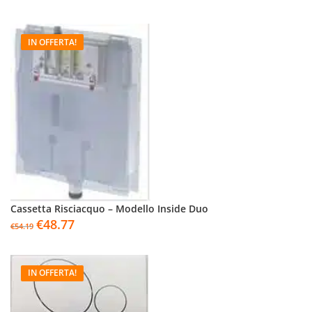
IN OFFERTA!
Cassetta Risciacquo – Modello Inside Duo
€
48.77
€
54.19
IN OFFERTA!