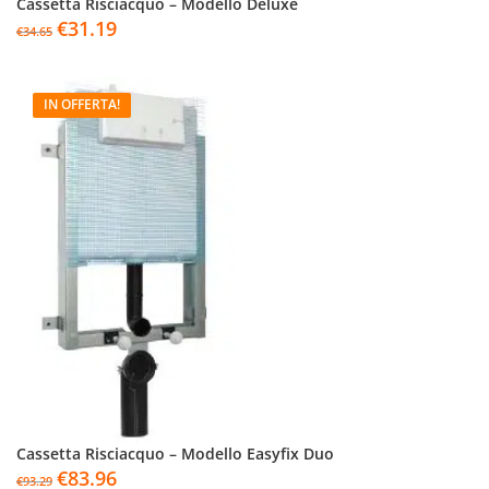
Cassetta Risciacquo – Modello Deluxe
€
31.19
€
34.65
IN OFFERTA!
Cassetta Risciacquo – Modello Easyfix Duo
€
83.96
€
93.29