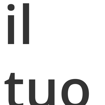
il
tuo