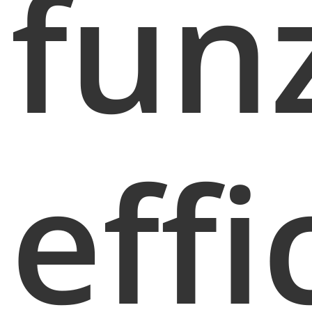
funz
effi