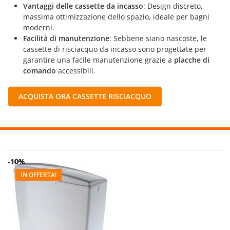
Vantaggi delle cassette da incasso
: Design discreto,
massima ottimizzazione dello spazio, ideale per bagni
moderni.
Facilità di manutenzione
: Sebbene siano nascoste, le
cassette di risciacquo da incasso sono progettate per
garantire una facile manutenzione grazie a
placche di
comando
accessibili.
ACQUISTA ORA CASSETTE RISCIACQUO
-10%
-10%
-10%
-10%
-10%
-10%
-10%
IN OFFERTA!