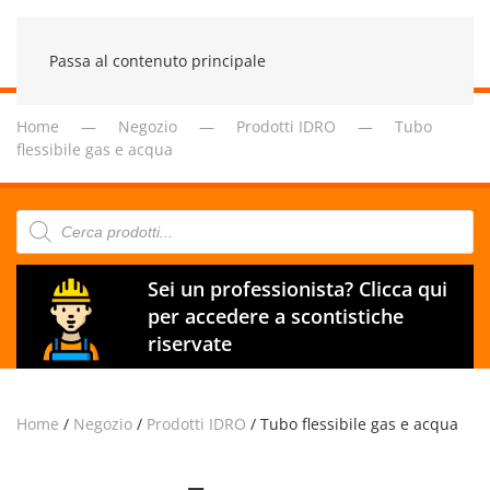
Passa al contenuto principale
Home
Negozio
Prodotti IDRO
Tubo
flessibile gas e acqua
Products
search
Sei un professionista? Clicca qui
per accedere a scontistiche
riservate
Home
/
Negozio
/
Prodotti IDRO
/ Tubo flessibile gas e acqua