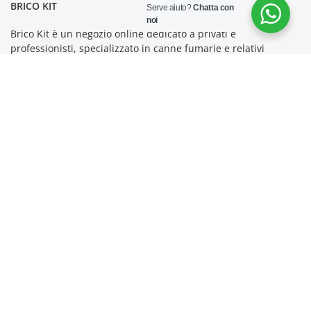
BRICO KIT
Serve aiuto?
Chatta con
noi
Brico Kit è un negozio online dedicato a privati e
professionisti, specializzato in canne fumarie e relativi
accessori.
INDIRIZZO
Brico Kit - Via Libeccio 9-11,
48012 Bagnacavallo
P.IVA: IT03888950965
CONDIZIONI GENERALI
Termini e Condizioni
Privacy Policy
Gestione cookie