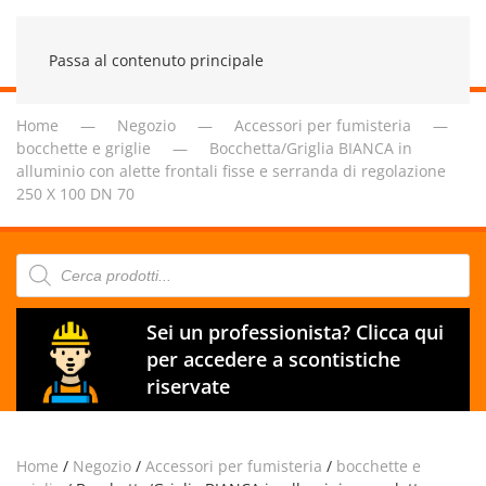
Passa al contenuto principale
Home
Negozio
Accessori per fumisteria
bocchette e griglie
Bocchetta/Griglia BIANCA in
alluminio con alette frontali fisse e serranda di regolazione
250 X 100 DN 70
Products
search
Sei un professionista? Clicca qui
per accedere a scontistiche
riservate
Home
/
Negozio
/
Accessori per fumisteria
/
bocchette e