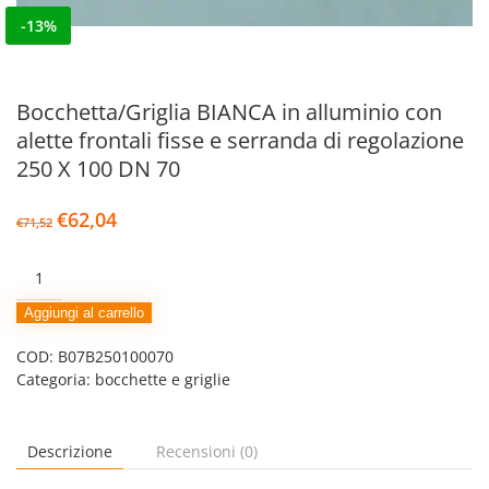
-13%
Bocchetta/Griglia BIANCA in alluminio con
alette frontali fisse e serranda di regolazione
250 X 100 DN 70
Il
Il
€
62,04
€
71,52
prezzo
prezzo
originale
attuale
Bocchetta/Griglia
era:
è:
BIANCA
€71,52.
€62,04.
in
Aggiungi al carrello
alluminio
COD:
B07B250100070
con
Categoria:
bocchette e griglie
alette
frontali
fisse
e
Descrizione
Recensioni (0)
serranda