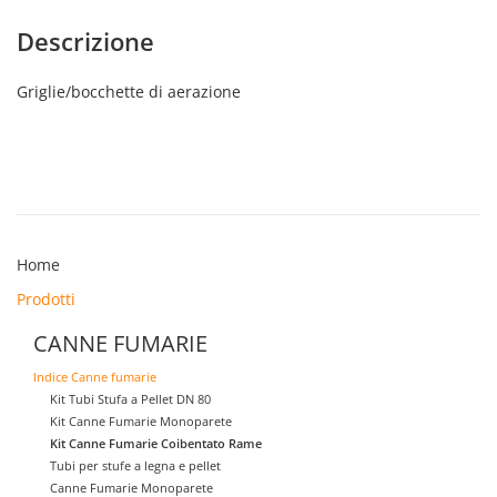
di
regolazione
Descrizione
250
X
Griglie/bocchette di aerazione
100
DN
70
quantità
Home
Prodotti
CANNE FUMARIE
Indice Canne fumarie
Kit Tubi Stufa a Pellet DN 80
Kit Canne Fumarie Monoparete
Kit Canne Fumarie Coibentato Rame
Tubi per stufe a legna e pellet
Canne Fumarie Monoparete