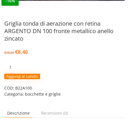
-16%
Griglia tonda di aerazione con retina
ARGENTO DN 100 fronte metallico anello
zincato
Il
Il
€
8,46
€
10,04
prezzo
prezzo
originale
attuale
Griglia
era:
è:
tonda
€10,04.
€8,46.
di
Aggiungi al carrello
aerazione
COD:
B22A100
con
Categoria:
bocchette e griglie
retina
ARGENTO
DN
100
Descrizione
Recensioni (0)
fronte
metallico