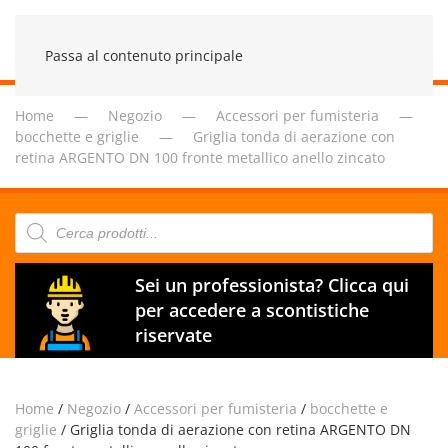
Passa al contenuto principale
Home
Negozio
Accessori per fumisteria
bocchette e griglie
Griglia tonda di aerazione con
retina ARGENTO DN 100 fronte metallico anello zincato
Products
search
Sei un professionista? Clicca qui
per accedere a scontistiche
riservate
Home
/
Negozio
/
Accessori per fumisteria
/
bocchette e
griglie
/ Griglia tonda di aerazione con retina ARGENTO DN