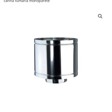
canna fumaria monoparete