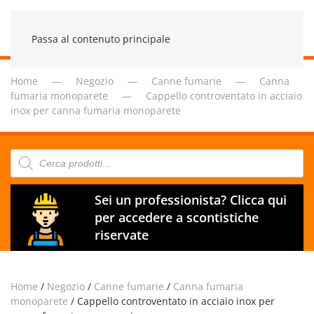
Passa al contenuto principale
Home
Negozio
Canne fumarie
Canna
fumaria monoparete
Cappello controventato in acciaio
inox per canna fumaria monoparete
Products
search
Sei un professionista? Clicca qui
per accedere a scontistiche
riservate
Home
/
Negozio
/
Canne fumarie
/
Canna fumaria
monoparete
/ Cappello controventato in acciaio inox per