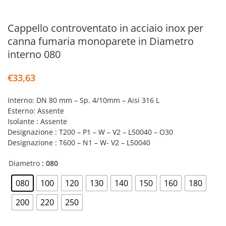
Cappello controventato in acciaio inox per
canna fumaria monoparete in Diametro
interno 080
€
33,63
Interno: DN 80 mm – Sp. 4/10mm – Aisi 316 L
Esterno: Assente
Isolante : Assente
Designazione : T200 – P1 – W – V2 – L50040 – O30
Designazione : T600 – N1 – W- V2 – L50040
Diametro
: 080
080
100
120
130
140
150
160
180
200
220
250