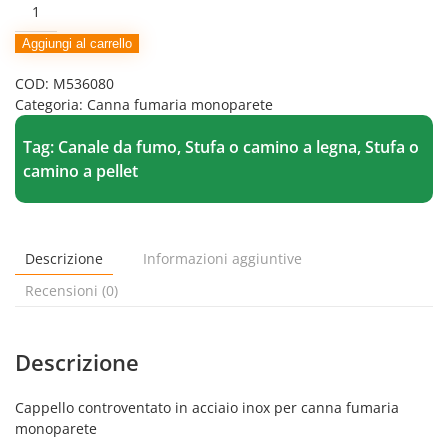
Cappello
controventato
in
Aggiungi al carrello
acciaio
COD:
M536080
inox
Categoria:
Canna fumaria monoparete
per
canna
Tag:
Canale da fumo
,
Stufa o camino a legna
,
Stufa o
fumaria
monoparete
camino a pellet
quantità
Descrizione
Informazioni aggiuntive
Recensioni (0)
Descrizione
Cappello controventato in acciaio inox per canna fumaria
monoparete