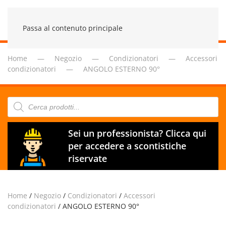
Passa al contenuto principale
Home
Negozio
Condizionatori
Accessori
condizionatori
ANGOLO ESTERNO 90°
Products
search
Sei un professionista? Clicca qui
per accedere a scontistiche
riservate
Home
/
Negozio
/
Condizionatori
/
Accessori
condizionatori
/ ANGOLO ESTERNO 90°