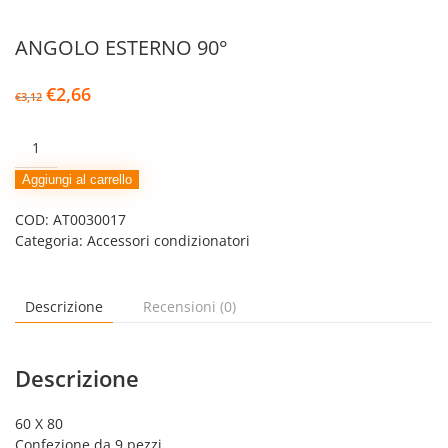
ANGOLO ESTERNO 90°
Il
Il
€
2,66
€
3,12
prezzo
prezzo
originale
attuale
ANGOLO
era:
è:
ESTERNO
€3,12.
€2,66.
90°
Aggiungi al carrello
quantità
COD:
AT0030017
Categoria:
Accessori condizionatori
Descrizione
Recensioni (0)
Descrizione
60 X 80
Confezione da 9 pezzi