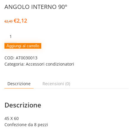
ANGOLO INTERNO 90°
Il
Il
€
2,12
€
2,49
prezzo
prezzo
originale
attuale
ANGOLO
era:
è:
INTERNO
€2,49.
€2,12.
90°
Aggiungi al carrello
quantità
COD:
AT0030013
Categoria:
Accessori condizionatori
Descrizione
Recensioni (0)
Descrizione
45 X 60
Confezione da 8 pezzi