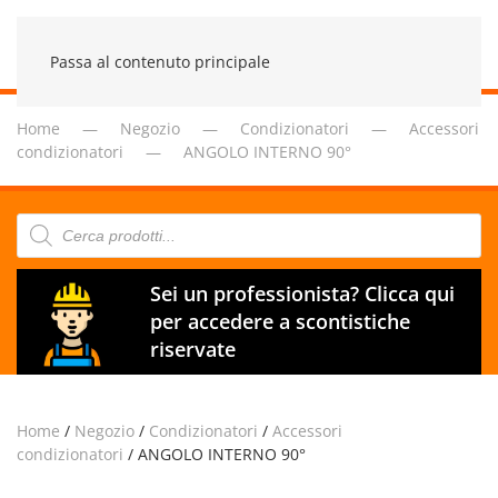
Passa al contenuto principale
Home
Negozio
Condizionatori
Accessori
condizionatori
ANGOLO INTERNO 90°
Products
search
Sei un professionista? Clicca qui
per accedere a scontistiche
riservate
Home
/
Negozio
/
Condizionatori
/
Accessori
condizionatori
/ ANGOLO INTERNO 90°