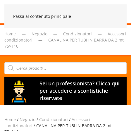
Passa al contenuto principale
Home
Negozio
Condizionatori
Accessori
condizionatori
CANALINA PER TUBI IN BARRA DA 2 mt
75×110
Products
search
Sei un professionista? Clicca qui
per accedere a scontistiche
riservate
Home
/
Negozio
/
Condizionatori
/
Accessori
condizionatori
/ CANALINA PER TUBI IN BARRA DA 2 mt