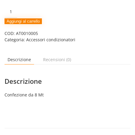
CANALINA
PER
TUBI
Aggiungi al carrello
IN
COD:
AT0010005
BARRA
Categoria:
Accessori condizionatori
DA
2
mt
75x110
Descrizione
Recensioni (0)
quantità
Descrizione
Confezione da 8 Mt