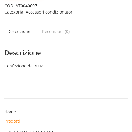
BARRA
COD:
AT0040007
DA
Categoria:
Accessori condizionatori
2
MT
Ø
20
Descrizione
Recensioni (0)
quantità
Descrizione
Confezione da 30 Mt
Home
Prodotti