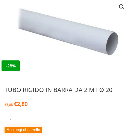
-28%
TUBO RIGIDO IN BARRA DA 2 MT Ø 20
Il
Il
€
2,80
€
3,88
prezzo
prezzo
originale
attuale
TUBO
era:
è:
RIGIDO
€3,88.
€2,80.
IN
Aggiungi al carrello