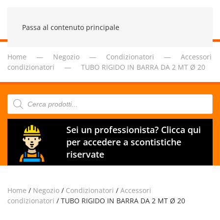
Passa al contenuto principale
Home
Negozio
Condizionatori
Accessori
condizionatori
TUBO RIGIDO IN BARRA DA 2 MT Ø 20
Products
search
Sei un professionista? Clicca qui
per accedere a scontistiche
riservate
Home
/
Negozio
/
Condizionatori
/
Accessori
condizionatori
/ TUBO RIGIDO IN BARRA DA 2 MT Ø 20