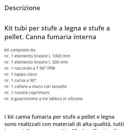
legna
Descrizione
e
pellet
quantità
Kit tubi per stufe a legna e stufe a
pellet. Canna fumaria interna
kit composto da:
nr. 1 elemento lineare l. 1000 mm
nr. 1 elemento lineare l. 500 mm
nr. 1 raccordo a T 90° FFM
nr. 1 tappo cieco
nr. 1 curva a 90°
nr. 1 collare a muro con tassello
nr. 1 rosone coprimuro
nr. 6 guarnizione a tre labbra in silicone
I kit canna fumaria per stufe a pellet e legna
sono realizzati con materiali di alta qualità, tutti