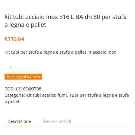
kit tubi acciaio inox 316 L BA dn 80 per stufe
a legna e pellet
€
110,64
KIt tubi per stufe a legna e stufe a pellet in acciaio inox
kit
tubi
acciaio
Aggiungi al carrello
inox
COD:
L316EXKIT08
316
Categorie:
Kit tubi scarico fumi
,
Tubi per stufe a legna e stufe
L
a pellet
BA
dn
80
per
Descrizione
Recensioni (0)
stufe
a