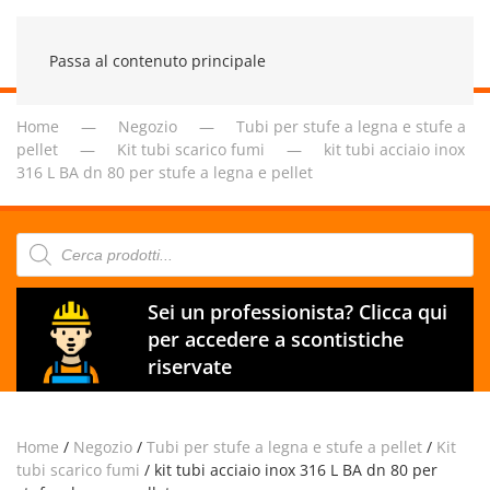
Passa al contenuto principale
Home
Negozio
Tubi per stufe a legna e stufe a
pellet
Kit tubi scarico fumi
kit tubi acciaio inox
316 L BA dn 80 per stufe a legna e pellet
Products
search
Sei un professionista? Clicca qui
per accedere a scontistiche
riservate
Home
/
Negozio
/
Tubi per stufe a legna e stufe a pellet
/
Kit
tubi scarico fumi
/ kit tubi acciaio inox 316 L BA dn 80 per