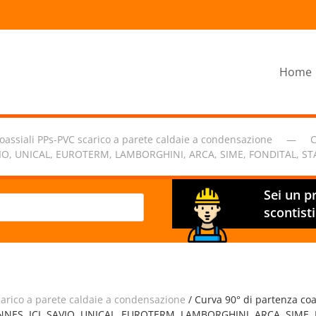
Home
coassiali PPs-PVC scarico a parete caldaie a condensazione
C
, SAVIO, UNICAL, EUROTERM, LAMBORGHINI, ARCA, SIME, FONDITAL,
Sei un p
scontist
scarico a parete caldaie a condensazione
/ Curva 90° di partenza coa
JOANNES, ICI, SAVIO, UNICAL, EUROTERM, LAMBORGHINI, ARCA, SIME,