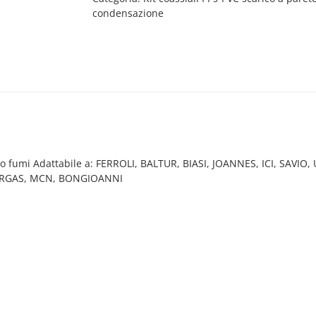
condensazione
con
prelievo
fumi
Adattabile
a:
FERROLI,
BALTUR,
BIASI,
JOANNES,
ICI,
SAVIO,
vo fumi Adattabile a: FERROLI, BALTUR, BIASI, JOANNES, ICI, SAVIO,
UNICAL,
ARGAS, MCN, BONGIOANNI
EUROTERM,
LAMBORGHINI,
ARCA,
SIME,
FONDITAL,
STARGAS,
MCN,
BONGIOANNI
quantità