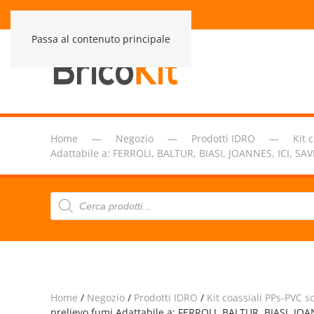
Passa al contenuto principale
Home
Negozio
Prodotti IDRO
Kit 
Adattabile a: FERROLI, BALTUR, BIASI, JOANNES, ICI
Products
search
Home
/
Negozio
/
Prodotti IDRO
/
Kit coassiali PPs-PVC 
prelievo fumi Adattabile a: FERROLI, BALTUR, BIASI, 