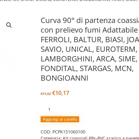
Curva 90° di partenza coass
con prelievo fumi Adattabile 
FERROLI, BALTUR, BIASI, JOA
SAVIO, UNICAL, EUROTERM,
LAMBORGHINI, ARCA, SIME,
FONDITAL, STARGAS, MCN,
BONGIOANNI
Il
Il
€
10,17
€
11,62
prezzo
prezzo
originale
attuale
Curva
era:
è:
90°
€11,62.
€10,17.
di
Aggiungi al carrello
partenza
COD:
PCPK151060100
coassiale
Categoria:
Kit coassiali PPs-PVC scarico a paret
60/100