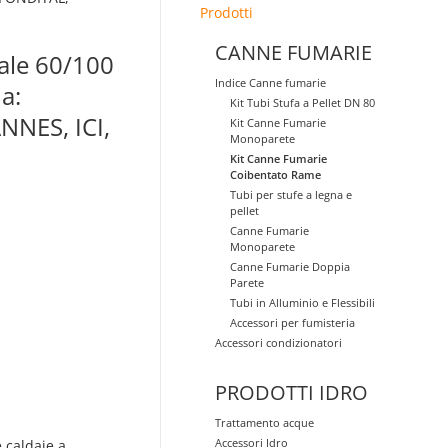
Prodotti
CANNE FUMARIE
iale 60/100
Indice Canne fumarie
a:
Kit Tubi Stufa a Pellet DN 80
NNES, ICI,
Kit Canne Fumarie
Monoparete
Kit Canne Fumarie
Coibentato Rame
Tubi per stufe a legna e
pellet
Canne Fumarie
Monoparete
Canne Fumarie Doppia
Parete
Tubi in Alluminio e Flessibili
Accessori per fumisteria
Accessori condizionatori
PRODOTTI IDRO
Trattamento acque
Accessori Idro
e caldaie a