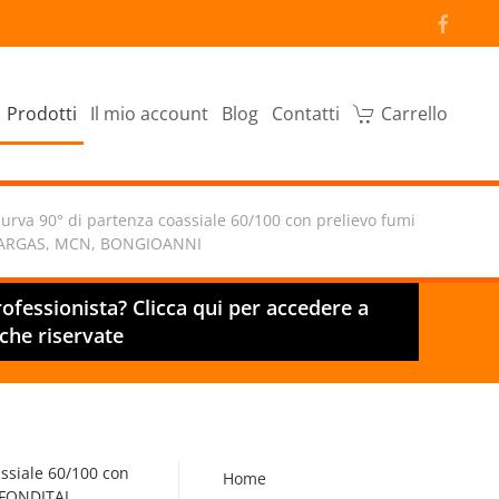
Prodotti
Il mio account
Blog
Contatti
Carrello
urva 90° di partenza coassiale 60/100 con prelievo fumi
 STARGAS, MCN, BONGIOANNI
rofessionista? Clicca qui per accedere a
iche riservate
ssiale 60/100 con
Home
 FONDITAL,