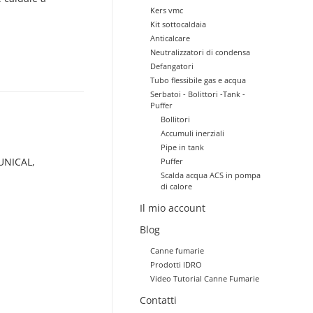
Kers vmc
Kit sottocaldaia
Anticalcare
Neutralizzatori di condensa
Defangatori
Tubo flessibile gas e acqua
Serbatoi - Bolittori -Tank -
Puffer
Bollitori
Accumuli inerziali
Pipe in tank
 UNICAL,
Puffer
Scalda acqua ACS in pompa
di calore
Il mio account
Blog
Canne fumarie
Prodotti IDRO
Video Tutorial Canne Fumarie
Contatti