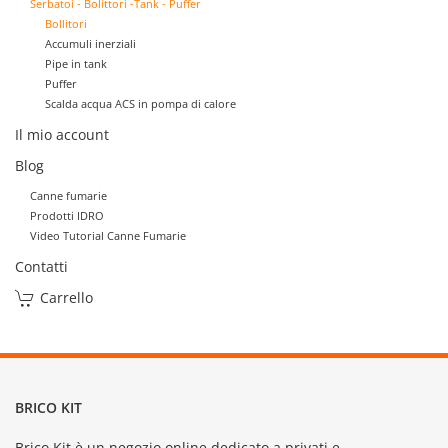
Serbatoi - Bolittori -Tank - Puffer
Bollitori
Accumuli inerziali
Pipe in tank
Puffer
Scalda acqua ACS in pompa di calore
Il mio account
Blog
Canne fumarie
Prodotti IDRO
Video Tutorial Canne Fumarie
Contatti
Carrello
BRICO KIT
Brico Kit è un negozio online dedicato a privati e