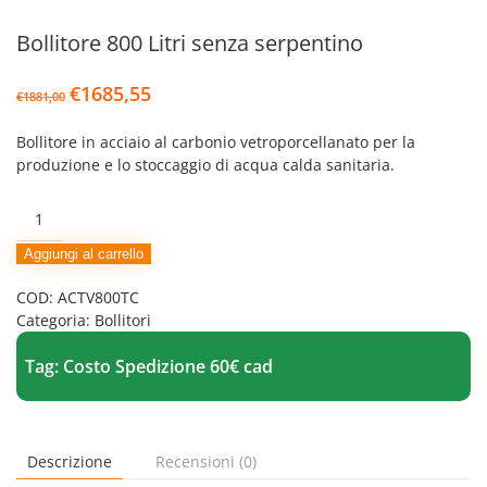
Bollitore 800 Litri senza serpentino
Il
Il
€
1685,55
€
1881,00
prezzo
prezzo
originale
attuale
Bollitore in acciaio al carbonio vetroporcellanato per la
era:
è:
produzione e lo stoccaggio di acqua calda sanitaria.
€1881,00.
€1685,55.
Bollitore
800
Litri
Aggiungi al carrello
senza
COD:
ACTV800TC
serpentino
Categoria:
Bollitori
quantità
Tag:
Costo Spedizione 60€ cad
Descrizione
Recensioni (0)