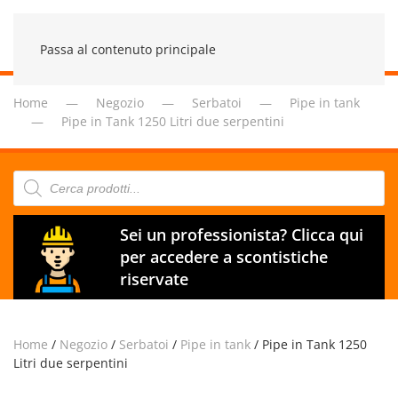
Passa al contenuto principale
Home
Negozio
Serbatoi
Pipe in tank
Pipe in Tank 1250 Litri due serpentini
Products
search
Sei un professionista? Clicca qui
per accedere a scontistiche
riservate
Home
/
Negozio
/
Serbatoi
/
Pipe in tank
/ Pipe in Tank 1250
Litri due serpentini