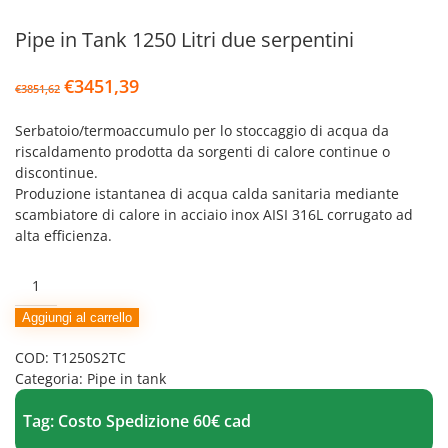
Pipe in Tank 1250 Litri due serpentini
Il
Il
€
3451,39
€
3851,62
prezzo
prezzo
originale
attuale
Serbatoio/termoaccumulo per lo stoccaggio di acqua da
era:
è:
riscaldamento prodotta da sorgenti di calore continue o
€3851,62.
€3451,39.
discontinue.
Produzione istantanea di acqua calda sanitaria mediante
scambiatore di calore in acciaio inox AISI 316L corrugato ad
alta efficienza.
Pipe
in
Tank
Aggiungi al carrello
1250
COD:
T1250S2TC
Litri
Categoria:
Pipe in tank
due
serpentini
Tag:
Costo Spedizione 60€ cad
quantità