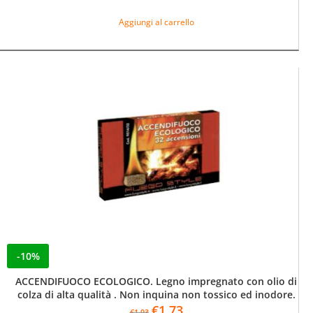
prezzo
prezzo
originale
attuale
Aggiungi al carrello
era:
è:
€2,37.
€2,01.
-10%
ACCENDIFUOCO ECOLOGICO. Legno impregnato con olio di
colza di alta qualità . Non inquina non tossico ed inodore.
Il
Il
€
1,73
€
1,93