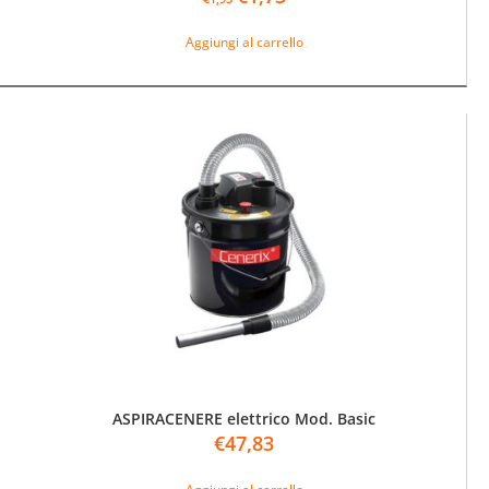
prezzo
prezzo
originale
attuale
Aggiungi al carrello
era:
è:
€1,93.
€1,73.
ASPIRACENERE elettrico Mod. Basic
€
47,83