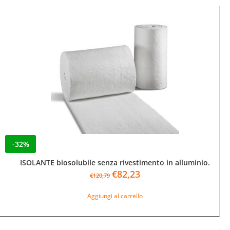
-32%
ISOLANTE biosolubile senza rivestimento in alluminio.
Il
Il
€
82,23
€
120,79
prezzo
prezzo
originale
attuale
Aggiungi al carrello
era:
è:
€120,79.
€82,23.