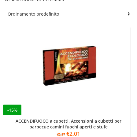
-15%
ACCENDIFUOCO a cubetti. Accensioni a cubetti per
barbecue camini fuochi aperti e stufe
Il
Il
€
2,01
€
2,37