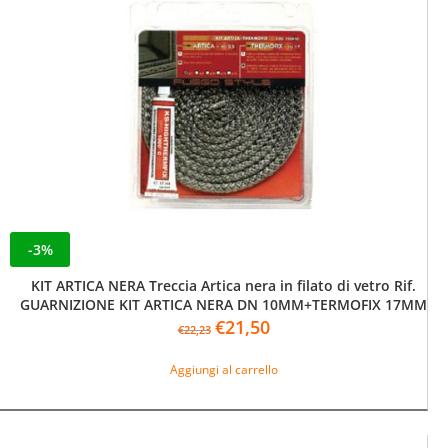
-3%
KIT ARTICA NERA Treccia Artica nera in filato di vetro Rif.
GUARNIZIONE KIT ARTICA NERA DN 10MM+TERMOFIX 17MM
Il
Il
€
21,50
€
22,23
prezzo
prezzo
originale
attuale
Aggiungi al carrello
era:
è:
€22,23.
€21,50.