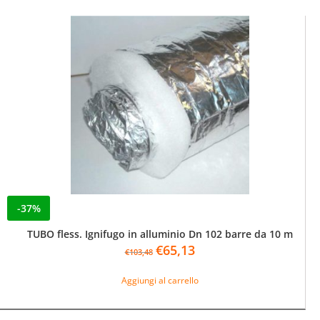
-37%
TUBO fless. Ignifugo in alluminio Dn 102 barre da 10 m
Il
Il
€
65,13
€
103,48
prezzo
prezzo
originale
attuale
Aggiungi al carrello
era:
è:
€103,48.
€65,13.