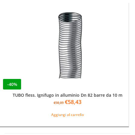
-40%
TUBO fless. Ignifugo in alluminio Dn 82 barre da 10 m
Il
Il
€
58,43
€
98,09
prezzo
prezzo
originale
attuale
Aggiungi al carrello
era:
è:
€98,09.
€58,43.