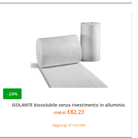
€132,60.
€125,30.
-24%
ISOLANTE biosolubile senza rivestimento in alluminio.
Il
Il
€
82,23
€
108,32
prezzo
prezzo
originale
attuale
Aggiungi al carrello
era:
è:
€108,32.
€82,23.