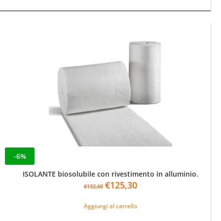
-6%
ISOLANTE biosolubile con rivestimento in alluminio.
Il
Il
€
125,30
€
132,60
prezzo
prezzo
originale
attuale
Aggiungi al carrello
era:
è: