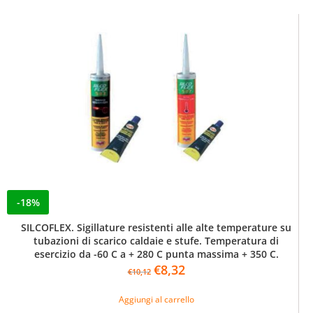
-18%
SILCOFLEX. Sigillature resistenti alle alte temperature su
tubazioni di scarico caldaie e stufe. Temperatura di
esercizio da -60 C a + 280 C punta massima + 350 C.
Il
Il
€
8,32
€
10,12
prezzo
prezzo
originale
attuale
Aggiungi al carrello
era:
è: