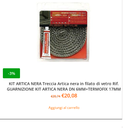
-3%
KIT ARTICA NERA Treccia Artica nera in filato di vetro Rif.
GUARNIZIONE KIT ARTICA NERA DN 6MM+TERMOFIX 17MM
Il
Il
€
20,08
€
20,74
prezzo
prezzo
originale
attuale
Aggiungi al carrello
era:
è:
€20,74.
€20,08.