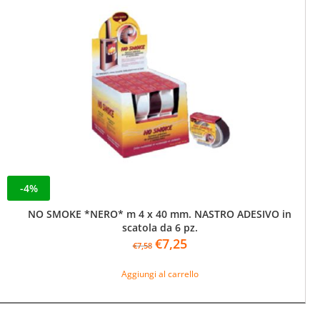
-4%
NO SMOKE *NERO* m 4 x 40 mm. NASTRO ADESIVO in
scatola da 6 pz.
Il
Il
€
7,25
€
7,58
prezzo
prezzo
originale
attuale
Aggiungi al carrello
era:
è:
€7,58.
€7,25.