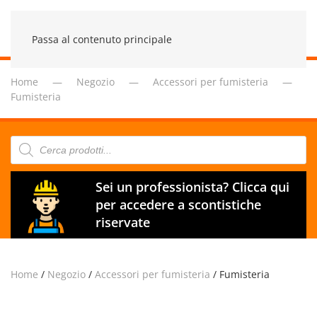
Passa al contenuto principale
Home
Negozio
Accessori per fumisteria
Fumisteria
Products
search
Sei un professionista? Clicca qui
per accedere a scontistiche
riservate
Home
/
Negozio
/
Accessori per fumisteria
/ Fumisteria