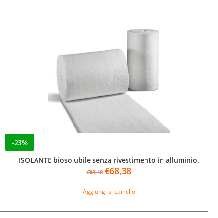
-23%
ISOLANTE biosolubile senza rivestimento in alluminio.
Il
Il
€
68,38
€
88,40
prezzo
prezzo
originale
attuale
Aggiungi al carrello
era:
è:
€88,40.
€68,38.