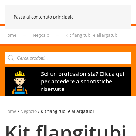
Passa al contenuto principale
Home
Negozio
Kit flangitubi e allargatubi
Products
search
Sei un professionista? Clicca qui
per accedere a scontistiche
riservate
Home
/
Negozio
/ Kit flangitubi e allargatubi
Kit flangitubi