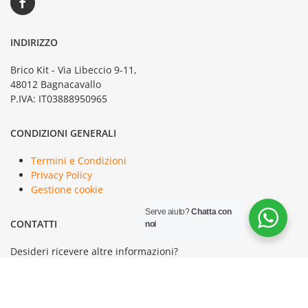
INDIRIZZO
Brico Kit - Via Libeccio 9-11,
48012 Bagnacavallo
P.IVA: IT03888950965
CONDIZIONI GENERALI
Termini e Condizioni
Privacy Policy
Gestione cookie
Serve aiuto?
Chatta con
CONTATTI
noi
Desideri ricevere altre informazioni?
Contattaci al numero
+39 0545 62475
o clicca sul bottone
sottostante.