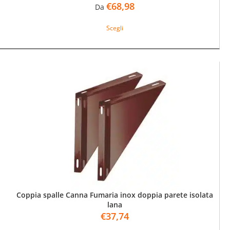
€
68,98
Da
Questo
Scegli
prodotto
ha
più
varianti.
Le
opzioni
possono
essere
scelte
nella
pagina
del
prodotto
Coppia spalle Canna Fumaria inox doppia parete isolata
lana
€
37,74
Questo