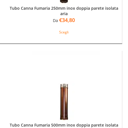
Tubo Canna Fumaria 250mm inox doppia parete isolata
aria
€
34,80
Da
Questo
Scegli
prodotto
ha
più
varianti.
Le
opzioni
possono
essere
scelte
nella
pagina
del
prodotto
Tubo Canna Fumaria 500mm inox doppia parete isolata