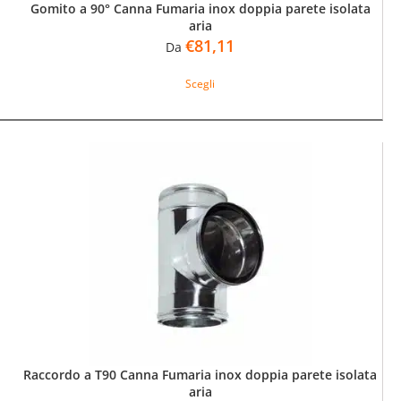
Gomito a 90° Canna Fumaria inox doppia parete isolata
aria
€
81,11
Da
Questo
Scegli
prodotto
ha
più
varianti.
Le
opzioni
possono
essere
scelte
nella
pagina
del
prodotto
Raccordo a T90 Canna Fumaria inox doppia parete isolata
aria