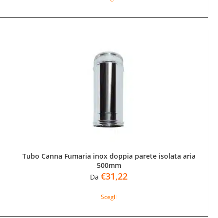
ha
più
varianti.
Le
opzioni
possono
essere
scelte
nella
pagina
del
prodotto
Tubo Canna Fumaria inox doppia parete isolata aria
500mm
€
31,22
Da
Questo
Scegli
prodotto
ha