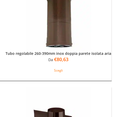
possono
essere
scelte
nella
pagina
del
prodotto
Tubo regolabile 260-390mm inox doppia parete isolata aria
€
80,63
Da
Questo
Scegli
prodotto
ha
più
varianti.
Le
opzioni
possono
essere
scelte