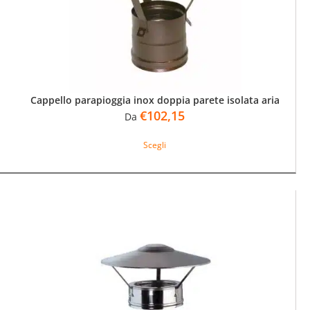
nella
pagina
del
prodotto
Cappello parapioggia inox doppia parete isolata aria
€
102,15
Da
Questo
Scegli
prodotto
ha
più
varianti.
Le
opzioni
possono
essere
scelte
nella
pagina
del