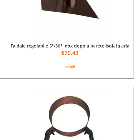
nella
pagina
del
prodotto
Faldale regolabile 5°/30° inox doppia parete isolata aria
€
70,43
Questo
Scegli
prodotto
ha
più
varianti.
Le
opzioni
possono
essere
scelte
nella
pagina
del