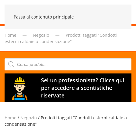
Passa al contenuto principale
Home
Negozio
Prodotti taggati “Condotti
esterni caldaie a condensazione”
Products
search
Sei un professionista? Clicca qui
per accedere a scontistiche
riservate
Home
/
Negozio
/ Prodotti taggati “Condotti esterni caldaie a
condensazione”