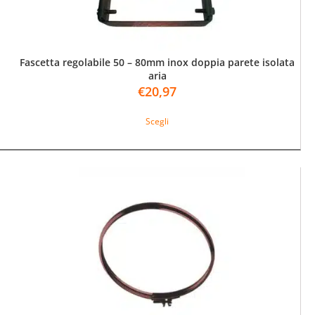
prodotto
Fascetta regolabile 50 – 80mm inox doppia parete isolata
aria
€
20,97
Questo
Scegli
prodotto
ha
più
varianti.
Le
opzioni
possono
essere
scelte
nella
pagina
del
prodotto