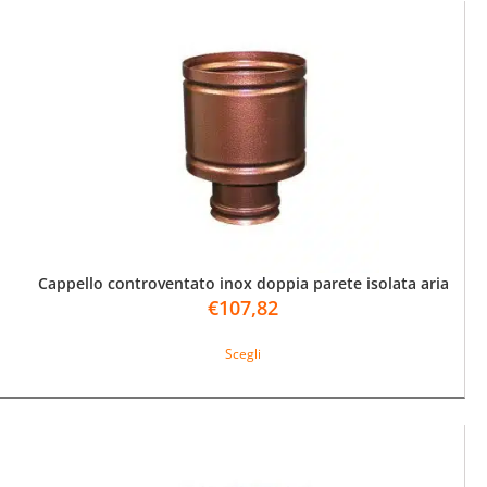
Cappello controventato inox doppia parete isolata aria
€
107,82
Questo
Scegli
prodotto
ha
più
varianti.
Le
opzioni