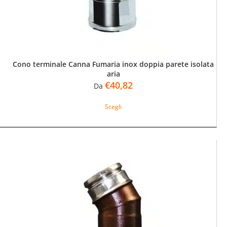
pagina
del
prodotto
Cono terminale Canna Fumaria inox doppia parete isolata
aria
€
40,82
Da
Questo
Scegli
prodotto
ha
più
varianti.
Le
opzioni
possono
essere
scelte
nella
pagina
del