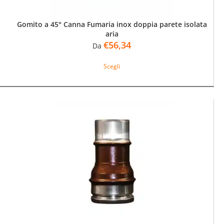
Gomito a 45° Canna Fumaria inox doppia parete isolata
aria
€
56,34
Da
Questo
Scegli
prodotto
ha
più
varianti.
Le
opzioni
possono
essere
scelte
nella
pagina
del
prodotto