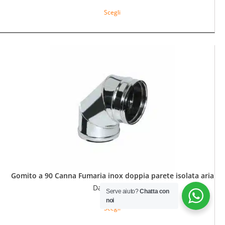
Questo
Scegli
prodotto
ha
più
varianti.
Le
opzioni
possono
essere
scelte
nella
pagina
del
prodotto
Gomito a 90 Canna Fumaria inox doppia parete isolata aria
€
64,40
Da
Serve aiuto?
Chatta con
Questo
noi
Scegli
prodotto
ha