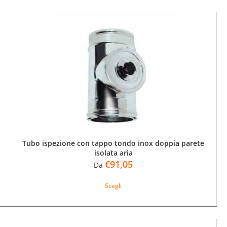
più
varianti.
Le
opzioni
possono
essere
scelte
nella
pagina
del
prodotto
Tubo ispezione con tappo tondo inox doppia parete
isolata aria
€
91,05
Da
Questo
Scegli
prodotto
ha
più
varianti.