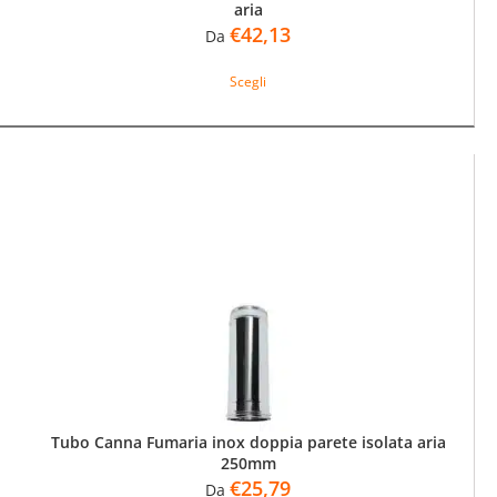
aria
€
42,13
Da
Questo
Scegli
prodotto
ha
più
varianti.
Le
opzioni
possono
essere
scelte
nella
pagina
del
prodotto
Tubo Canna Fumaria inox doppia parete isolata aria
250mm
€
25,79
Da