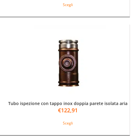
Scegli
prodotto
ha
più
varianti.
Le
opzioni
possono
essere
scelte
nella
pagina
del
prodotto
Tubo ispezione con tappo inox doppia parete isolata aria
€
122,91
Questo
Scegli
prodotto
ha