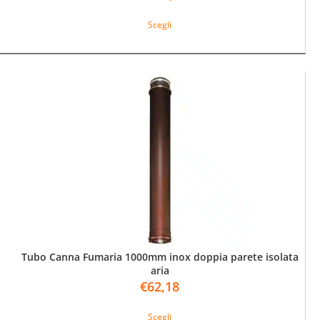
Questo
Scegli
prodotto
ha
più
varianti.
Le
opzioni
possono
essere
scelte
nella
pagina
del
prodotto
Tubo Canna Fumaria 1000mm inox doppia parete isolata
aria
€
62,18
Questo
Scegli
prodotto