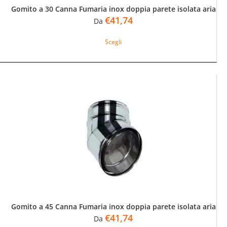
Gomito a 30 Canna Fumaria inox doppia parete isolata aria
€
41,74
Da
Questo
Scegli
prodotto
ha
più
varianti.
Le
opzioni
possono
essere
scelte
nella
pagina
del
prodotto
Gomito a 45 Canna Fumaria inox doppia parete isolata aria
€
41,74
Da