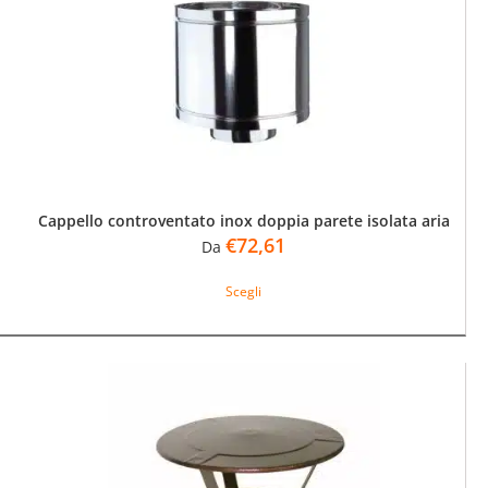
possono
essere
scelte
nella
pagina
del
prodotto
Cappello controventato inox doppia parete isolata aria
€
72,61
Da
Questo
Scegli
prodotto
ha
più
varianti.
Le
opzioni
possono
essere
scelte