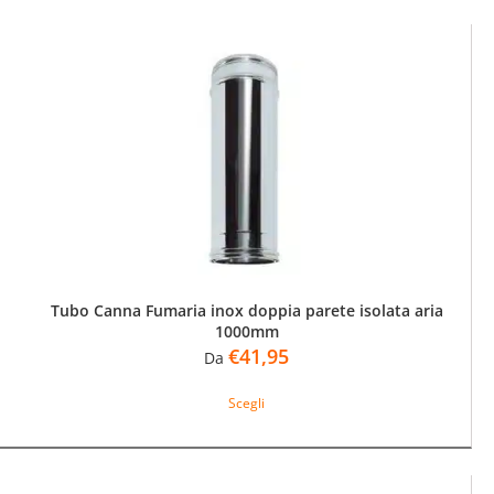
più
varianti.
Le
opzioni
possono
essere
scelte
nella
pagina
del
prodotto
Tubo Canna Fumaria inox doppia parete isolata aria
1000mm
€
41,95
Da
Questo
Scegli
prodotto
ha
più
varianti.