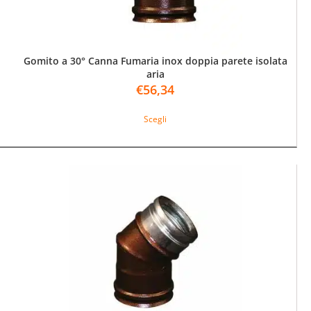
prodotto
Gomito a 30° Canna Fumaria inox doppia parete isolata
aria
€
56,34
Questo
Scegli
prodotto
ha
più
varianti.
Le
opzioni
possono
essere
scelte
nella
pagina
del
prodotto