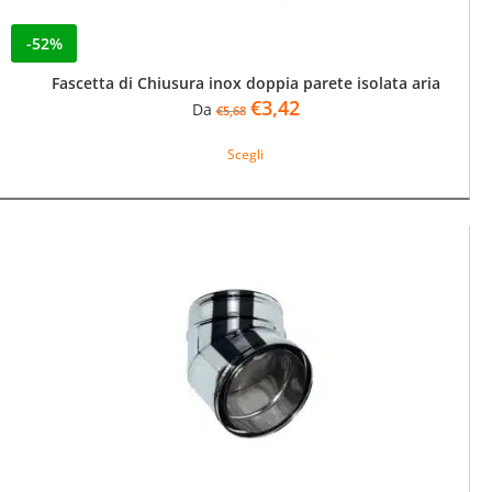
-52%
Fascetta di Chiusura inox doppia parete isolata aria
Il
Il
€
3,42
Da
€
5,68
prezzo
prezzo
Questo
originale
attuale
Scegli
prodotto
era:
è:
ha
€5,68.
€3,42.
più
varianti.
Le
opzioni
possono
essere
scelte
nella
pagina
del
prodotto