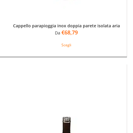
prodotto
Cappello parapioggia inox doppia parete isolata aria
€
68,79
Da
Questo
Scegli
prodotto
ha
più
varianti.
Le
opzioni
possono
essere
scelte
nella
pagina
del
prodotto