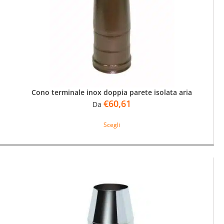
essere
scelte
nella
pagina
del
prodotto
Cono terminale inox doppia parete isolata aria
€
60,61
Da
Questo
Scegli
prodotto
ha
più
varianti.
Le
opzioni
possono
essere
scelte
nella