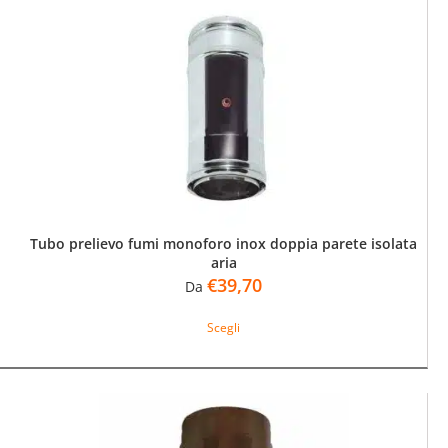
Le
opzioni
possono
essere
scelte
nella
pagina
del
prodotto
Tubo prelievo fumi monoforo inox doppia parete isolata
aria
€
39,70
Da
Questo
Scegli
prodotto
ha
più
varianti.
Le
opzioni