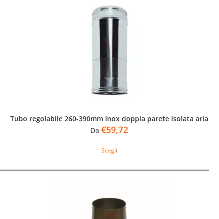
Le
opzioni
possono
essere
scelte
nella
pagina
del
prodotto
Tubo regolabile 260-390mm inox doppia parete isolata aria
€
59,72
Da
Questo
Scegli
prodotto
ha
più
varianti.
Le
opzioni
possono