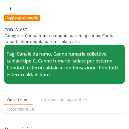
Cappello
parapioggia
inox
Aggiungi al carrello
doppia
COD:
A1037
parete
Categorie:
Canna fumaria doppia parete pps inox
,
Canna
isolata
fumaria inox doppia parete isolata aria
aria
quantità
Tag:
Canale da fumo
,
Canne fumarie collettive
caldaie tipo C
,
Canne fumarie isolate per esterno
,
Condotti esterni caldaie a condensazione
,
Condotti
esterni caldaie tipo c
Descrizione
Informazioni aggiuntive
Recensioni (0)