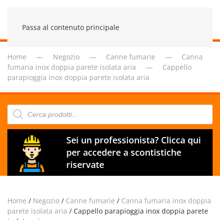
Passa al contenuto principale
Home
Negozio
Canne fumarie
Canna
fumaria inox doppia parete isolata aria
Cappello
parapioggia inox doppia parete isolata aria
Products
search
Sei un professionista? Clicca qui
per accedere a scontistiche
riservate
Home
/
Negozio
/
Canne fumarie
/
Canna fumaria inox doppia
parete isolata aria
/ Cappello parapioggia inox doppia parete