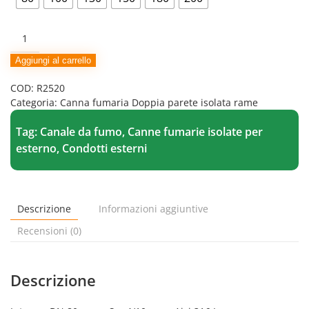
Raccordo
a
T90
Aggiungi al carrello
Canna
COD:
R2520
Fumaria
Categoria:
Canna fumaria Doppia parete isolata rame
inox
doppia
Tag:
Canale da fumo
,
Canne fumarie isolate per
parete
isolata
esterno
,
Condotti esterni
rame
quantità
Descrizione
Informazioni aggiuntive
Recensioni (0)
Descrizione