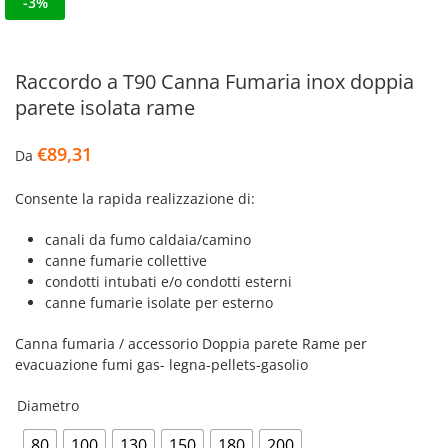
-3%
Raccordo a T90 Canna Fumaria inox doppia
parete isolata rame
€
89,31
Da
Consente la rapida realizzazione di:
canali da fumo caldaia/camino
canne fumarie collettive
condotti intubati e/o condotti esterni
canne fumarie isolate per esterno
Canna fumaria / accessorio Doppia parete Rame per
evacuazione fumi gas- legna-pellets-gasolio
Diametro
80
100
130
150
180
200