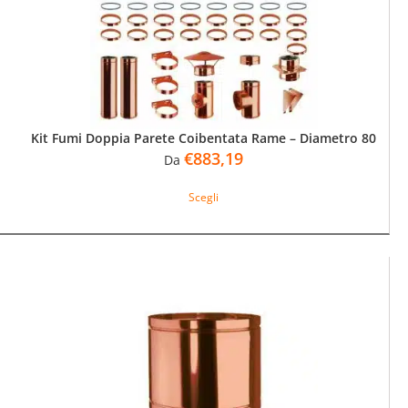
nella
pagina
del
prodotto
Kit Fumi Doppia Parete Coibentata Rame – Diametro 80
€
883,19
Da
Questo
Scegli
prodotto
ha
più
varianti.
Le
opzioni
possono
essere
scelte
nella
pagina