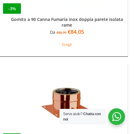
-3%
Gomito a 90 Canna Fumaria inox doppia parete isolata
rame
Il
Il
€
84,05
Da
€
86,99
prezzo
prezzo
Questo
originale
attuale
Scegli
prodotto
era:
è:
ha
€86,99.
€84,05.
più
varianti.
Le
opzioni
possono
essere
scelte
nella
pagina
del
Serve aiuto?
Chatta con
noi
prodotto