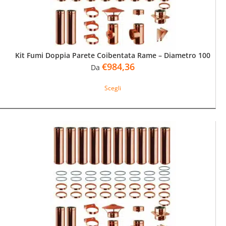
Kit Fumi Doppia Parete Coibentata Rame – Diametro 100
€
984,36
Da
Questo
Scegli
prodotto
ha
più
varianti.
Le
opzioni
possono
essere
scelte
nella
pagina
del
prodotto