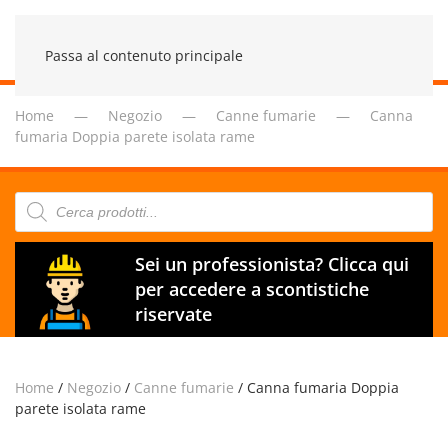
Passa al contenuto principale
Home
Negozio
Canne fumarie
Canna
fumaria Doppia parete isolata rame
Products
search
Sei un professionista? Clicca qui
per accedere a scontistiche
riservate
Home
/
Negozio
/
Canne fumarie
/ Canna fumaria Doppia
parete isolata rame