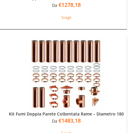
€
1278,18
Da
Questo
Scegli
prodotto
ha
più
varianti.
Le
opzioni
possono
essere
scelte
nella
pagina
del
prodotto
Kit Fumi Doppia Parete Coibentata Rame – Diametro 180
€
1483,18
Da
Questo