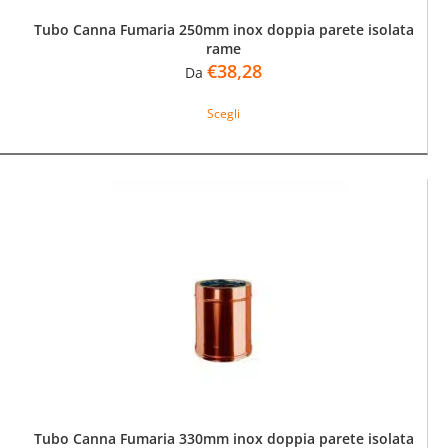
Tubo Canna Fumaria 250mm inox doppia parete isolata
rame
€
38,28
Da
Questo
Scegli
prodotto
ha
più
varianti.
Le
opzioni
possono
essere
scelte
nella
pagina
del
prodotto
Tubo Canna Fumaria 330mm inox doppia parete isolata