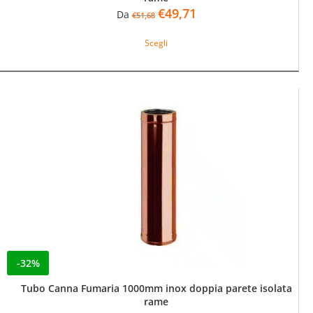
Il
Il
€
49,71
Da
€
51,68
prezzo
prezzo
Questo
originale
attuale
Scegli
prodotto
era:
è:
ha
€51,68.
€49,71.
più
varianti.
Le
opzioni
possono
essere
scelte
nella
pagina
del
prodotto
-32%
Tubo Canna Fumaria 1000mm inox doppia parete isolata
rame