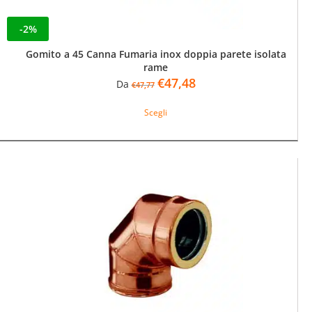
-2%
Gomito a 45 Canna Fumaria inox doppia parete isolata
rame
Il
Il
€
47,48
Da
€
47,77
prezzo
prezzo
Questo
originale
attuale
Scegli
prodotto
era:
è:
ha
€47,77.
€47,48.
più
varianti.
Le
opzioni
possono
essere
scelte
nella
pagina
del
prodotto