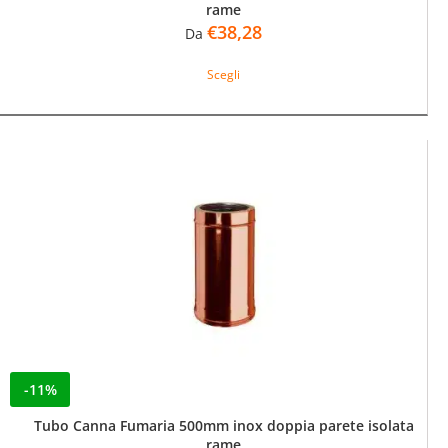
rame
€
38,28
Da
Questo
Scegli
prodotto
ha
più
varianti.
Le
opzioni
possono
essere
scelte
nella
pagina
del
prodotto
-11%
Tubo Canna Fumaria 500mm inox doppia parete isolata
rame