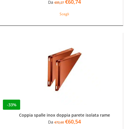
Il
Il
€
60,74
Da
€
85,27
prezzo
prezzo
Questo
originale
attuale
Scegli
prodotto
era:
è:
ha
€85,27.
€60,74.
più
varianti.
Le
opzioni
possono
essere
scelte
nella
pagina
del
prodotto
-33%
Coppia spalle inox doppia parete isolata rame
Il
Il
€
60,54
Da
€
72,60
prezzo
prezzo
Questo