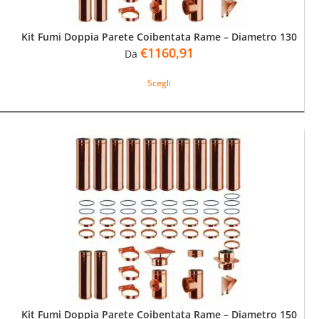
Kit Fumi Doppia Parete Coibentata Rame – Diametro 130
€
1160,91
Da
Questo
Scegli
prodotto
ha
più
varianti.
Le
opzioni
possono
essere
scelte
nella
pagina
del
prodotto
Kit Fumi Doppia Parete Coibentata Rame – Diametro 150