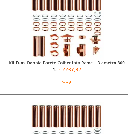
possono
essere
scelte
nella
pagina
del
prodotto
Kit Fumi Doppia Parete Coibentata Rame – Diametro 300
€
2237,37
Da
Questo
Scegli
prodotto
ha
più
varianti.
Le
opzioni
possono
essere
scelte