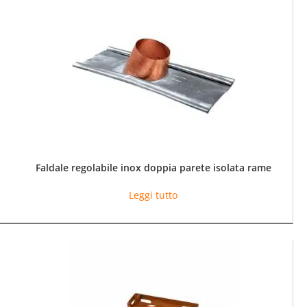
Le
opzioni
possono
essere
scelte
nella
pagina
del
prodotto
Faldale regolabile inox doppia parete isolata rame
Leggi tutto