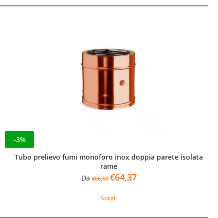
€109,82.
€106,09.
più
varianti.
Le
opzioni
possono
essere
scelte
nella
pagina
del
prodotto
-3%
Tubo prelievo fumi monoforo inox doppia parete isolata
rame
Il
Il
€
64,37
Da
€
66,63
prezzo
prezzo
Questo
originale
attuale
Scegli
prodotto
era:
è:
ha
€66,63.
€64,37.