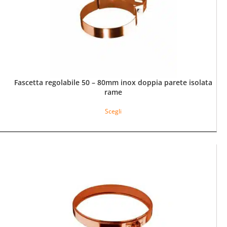
Fascetta regolabile 50 – 80mm inox doppia parete isolata
rame
Questo
Scegli
prodotto
ha
più
varianti.
Le
opzioni
possono
essere
scelte
nella
pagina