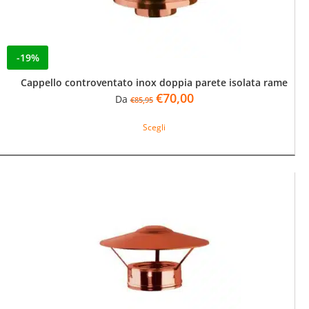
del
prodotto
-19%
Cappello controventato inox doppia parete isolata rame
Il
Il
€
70,00
Da
€
85,95
prezzo
prezzo
Questo
originale
attuale
Scegli
prodotto
era:
è:
ha
€85,95.
€70,00.
più
varianti.
Le
opzioni
possono
essere
scelte
nella
pagina
del
prodotto