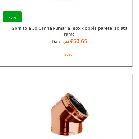
-5%
Gomito a 30 Canna Fumaria inox doppia parete isolata
rame
Il
Il
€
50,65
Da
€
52,44
prezzo
prezzo
Questo
originale
attuale
Scegli
prodotto
era:
è:
ha
€52,44.
€50,65.
più
varianti.
Le
opzioni
possono
essere
scelte
nella
pagina
del
prodotto