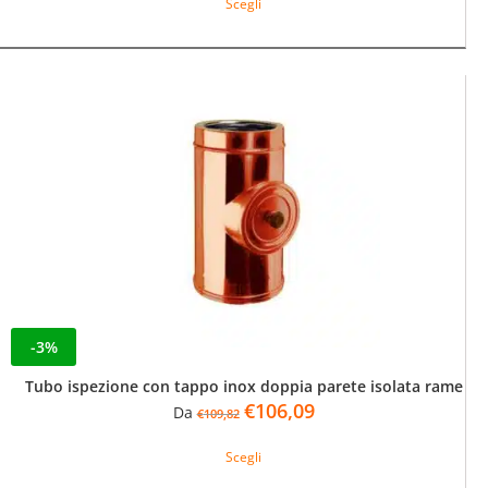
Scegli
prodotto
era:
è:
ha
€55,40.
€53,50.
più
varianti.
Le
opzioni
possono
essere
scelte
nella
pagina
del
prodotto
-3%
Tubo ispezione con tappo inox doppia parete isolata rame
Il
Il
€
106,09
Da
€
109,82
prezzo
prezzo
Questo
originale
attuale
Scegli
prodotto
era:
è:
ha