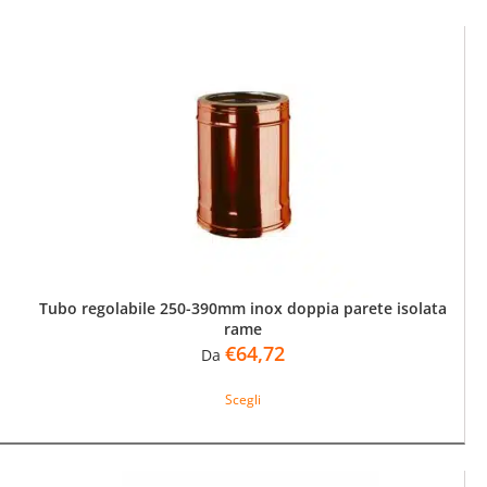
più
varianti.
Le
opzioni
possono
essere
scelte
nella
pagina
del
prodotto
Tubo regolabile 250-390mm inox doppia parete isolata
rame
€
64,72
Da
Questo
Scegli
prodotto
ha
più
varianti.