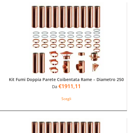
varianti.
Le
opzioni
possono
essere
scelte
nella
pagina
del
prodotto
Kit Fumi Doppia Parete Coibentata Rame – Diametro 250
€
1911,11
Da
Questo
Scegli
prodotto
ha
più
varianti.
Le
opzioni