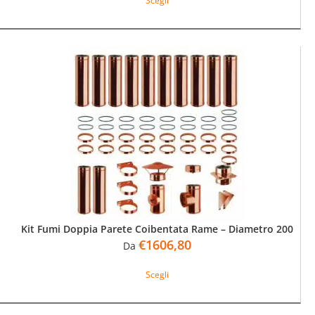
Scegli
prodotto
ha
più
varianti.
Le
opzioni
possono
essere
scelte
nella
pagina
del
prodotto
Kit Fumi Doppia Parete Coibentata Rame – Diametro 200
€
1606,80
Da
Questo
Scegli
prodotto
ha
più