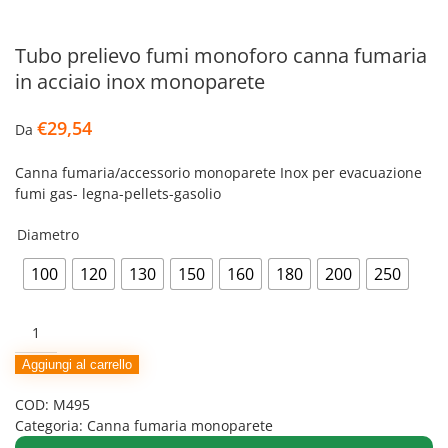
Tubo prelievo fumi monoforo canna fumaria
in acciaio inox monoparete
€
29,54
Da
Canna fumaria/accessorio monoparete Inox per evacuazione
fumi gas- legna-pellets-gasolio
Diametro
100
120
130
150
160
180
200
250
Tubo
prelievo
fumi
Aggiungi al carrello
monoforo
COD:
M495
canna
Categoria:
Canna fumaria monoparete
fumaria