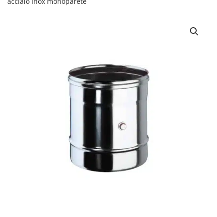
acciaio inox monoparete