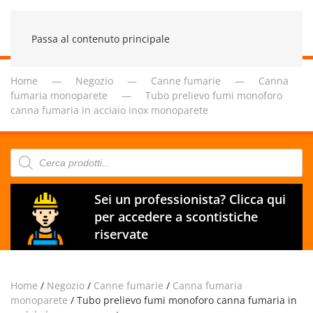
Passa al contenuto principale
Home
Negozio
Canne fumarie
Canna
fumaria monoparete
Tubo prelievo fumi monoforo
canna fumaria in acciaio inox monoparete
Products
search
Sei un professionista? Clicca qui
per accedere a scontistiche
riservate
Home
/
Negozio
/
Canne fumarie
/
Canna fumaria
monoparete
/ Tubo prelievo fumi monoforo canna fumaria in