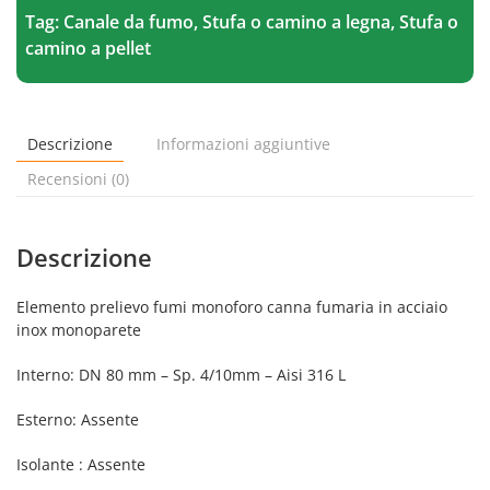
in
Tag:
Canale da fumo
,
Stufa o camino a legna
,
Stufa o
acciaio
inox
camino a pellet
monoparete
quantità
Descrizione
Informazioni aggiuntive
Recensioni (0)
Descrizione
Elemento prelievo fumi monoforo canna fumaria in acciaio
inox monoparete
Interno: DN 80 mm – Sp. 4/10mm – Aisi 316 L
Esterno: Assente
Isolante : Assente