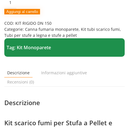
Fumi
Mono
Aggiungi al carrello
Parete
COD:
KIT RIGIDO DN 150
in
Categorie:
Canna fumaria monoparete
,
Kit tubi scarico fumi
,
Acciaio
Tubi per stufe a legna e stufe a pellet
Inox
-
Tag:
Kit Monoparete
Diametro
150
quantità
Descrizione
Informazioni aggiuntive
Recensioni (0)
Descrizione
Kit scarico fumi per Stufa a Pellet e