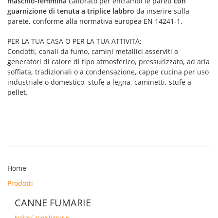
maschio-femmina
calibrato per entrambi le pareti
con
guarnizione di tenuta a triplice labbro
da inserire sulla
parete, conforme alla normativa europea EN 14241-1.
PER LA TUA CASA O PER LA TUA ATTIVITÀ:
Condotti, canali da fumo, camini metallici asserviti a
generatori di calore di tipo atmosferico, pressurizzato, ad aria
soffiata, tradizionali o a condensazione, cappe cucina per uso
industriale o domestico, stufe a legna, caminetti, stufe a
pellet.
Home
Prodotti
CANNE FUMARIE
Indice Canne fumarie