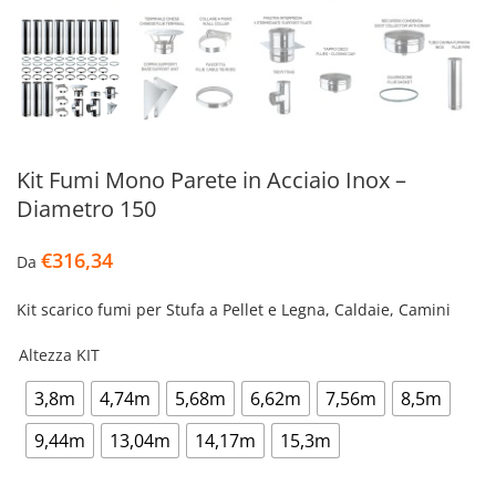
Kit Fumi Mono Parete in Acciaio Inox –
Diametro 150
€
316,34
Da
Kit scarico fumi per Stufa a Pellet e Legna, Caldaie, Camini
Altezza KIT
3,8m
4,74m
5,68m
6,62m
7,56m
8,5m
9,44m
13,04m
14,17m
15,3m
Kit