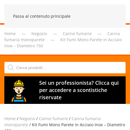
Passa al contenuto principale
Home
Negozio
Canne fumarie
Canna
fumaria monoparete
Kit Fumi Mono Parete in Acciaio
Inox – Diametro 150
Products
search
Sei un professionista? Clicca qui
per accedere a scontistiche
riservate
Home
/
Negozio
/
Canne fumarie
/
Canna fumaria
monoparete
/ Kit Fumi Mono Parete in Acciaio Inox – Diametro