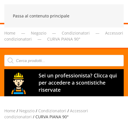
Passa al contenuto principale
Home
Negozio
Condizionatori
Accessori
condizionatori
CURVA PIANA 90°
Products
search
Sei un professionista? Clicca qui
per accedere a scontistiche
riservate
Home
/
Negozio
/
Condizionatori
/
Accessori
condizionatori
/ CURVA PIANA 90°