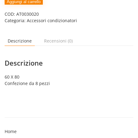
€3,90.
€3,25.
90°
Aggiungi al carrello
quantità
COD:
AT0030020
Categoria:
Accessori condizionatori
Descrizione
Recensioni (0)
Descrizione
60 X 80
Confezione da 8 pezzi
Home