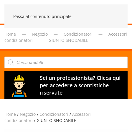
Passa al contenuto principale
Home
Negozio
Condizionatori
Accessori
condizionatori
GIUNTO SNODABILE
Products
search
Sei un professionista? Clicca qui
per accedere a scontistiche
riservate
Home
/
Negozio
/
Condizionatori
/
Accessori
condizionatori
/ GIUNTO SNODABILE